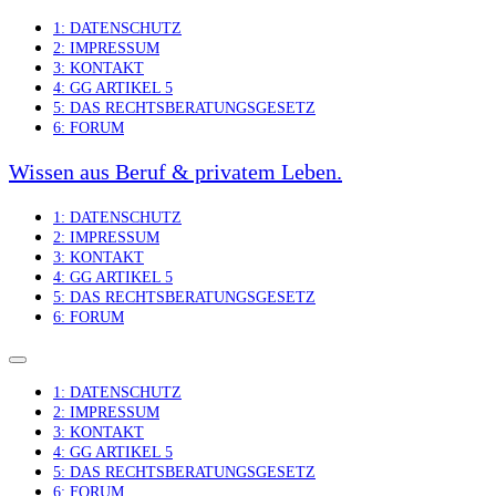
Skip
1: DATENSCHUTZ
to
2: IMPRESSUM
content
3: KONTAKT
4: GG ARTIKEL 5
5: DAS RECHTSBERATUNGSGESETZ
6: FORUM
Wissen aus Beruf & privatem Leben.
1: DATENSCHUTZ
2: IMPRESSUM
3: KONTAKT
4: GG ARTIKEL 5
5: DAS RECHTSBERATUNGSGESETZ
6: FORUM
1: DATENSCHUTZ
2: IMPRESSUM
3: KONTAKT
4: GG ARTIKEL 5
5: DAS RECHTSBERATUNGSGESETZ
6: FORUM