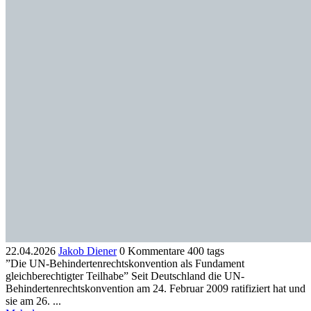
22.04.2026
Jakob Diener
0 Kommentare
400 tags
”Die UN-Behindertenrechtskonvention als Fundament
gleichberechtigter Teilhabe” Seit Deutschland die UN-
Behindertenrechtskonvention am 24. Februar 2009 ratifiziert hat und
sie am 26. ...