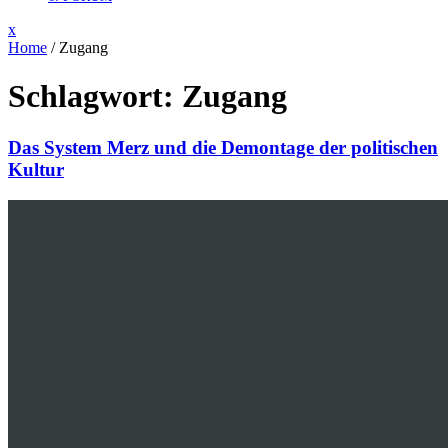
Close
x
Menu
Home
/
Zugang
Schlagwort:
Zugang
Das System Merz und die Demontage der politischen
Kultur