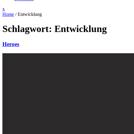
Close
x
Menu
Home
/
Entwicklung
Schlagwort:
Entwicklung
Heroes