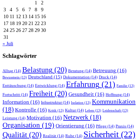
1
2
3
4
5
6
7
8
9
10
11
12
13
14
15
16
17
18
19
20
21
22
23
24
25
26
27
28
29
30
31
« Juli
Schlagwörter
Belastung
(20)
Betreuung
(16)
Alltag
(14)
Beratung
(14)
Deutschland
(15)
Dokumentation
(14)
Druck
(14)
Bewusstsein
(13)
Erfahrung
(21)
Enttäuschung
(14)
Entwicklung
(14)
Familie
(13)
Freiheit
(20)
Gesundheit
(16)
Fortschritt
(14)
Hoffnung
(14)
Kommunikation
Information
(16)
Infrastruktur
(14)
Isolation
(13)
(18)
Kontrolle
(16)
Kultur
(14)
Kritik
(13)
Leben
(13)
Leidenschaft
(13)
Netzwerk
(18)
Motivation
(16)
Leistung
(14)
Organisation
(19)
Orientierung
(16)
Pflege
(14)
Praxis
(14)
Sicherheit
(22)
Qualität
(20)
Realität
(14)
Ruhe
(14)