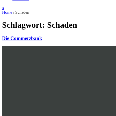
Close
x
Menu
Home
/
Schaden
Schlagwort:
Schaden
Die Commerzbank