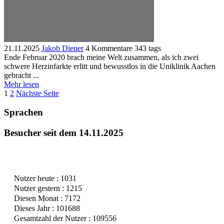
21.11.2025
Jakob Diener
4 Kommentare
343 tags
Ende Februar 2020 brach meine Welt zusammen, als ich zwei
schwere Herzinfarkte erlitt und bewusstlos in die Uniklinik Aachen
gebracht ...
Mehr lesen
Seitennummerierung
Page
Page
1
2
Nächste Seite
der
Sprachen
Beiträge
Besucher seit dem 14.11.2025
Nutzer heute : 1031
Nutzer gestern : 1215
Diesen Monat : 7172
Dieses Jahr : 101688
Gesamtzahl der Nutzer : 109556