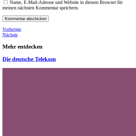
Name, E-Mail-Adresse und Website in diesem Browser für
meinen nächsten Kommentar speichern.
Beitragsnavigation
Vorheriger
Vorherige
Beitrag
Nächster
Nächste
Beitrag
Mehr entdecken
Die deutsche Telekom