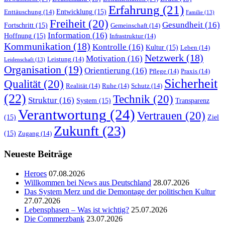
Erfahrung
(21)
Entwicklung
(15)
Enttäuschung
(14)
Familie
(13)
Freiheit
(20)
Gesundheit
(16)
Fortschritt
(15)
Gemeinschaft
(14)
Information
(16)
Hoffnung
(15)
Infrastruktur
(14)
Kommunikation
(18)
Kontrolle
(16)
Kultur
(15)
Leben
(14)
Netzwerk
(18)
Motivation
(16)
Leistung
(14)
Leidenschaft
(13)
Organisation
(19)
Orientierung
(16)
Pflege
(14)
Praxis
(14)
Sicherheit
Qualität
(20)
Realität
(14)
Ruhe
(14)
Schutz
(14)
(22)
Technik
(20)
Struktur
(16)
System
(15)
Transparenz
Verantwortung
(24)
Vertrauen
(20)
(15)
Ziel
Zukunft
(23)
(15)
Zugang
(14)
Neueste Beiträge
Heroes
07.08.2026
Willkommen bei News aus Deutschland
28.07.2026
Das System Merz und die Demontage der politischen Kultur
27.07.2026
Lebensphasen – Was ist wichtig?
25.07.2026
Die Commerzbank
23.07.2026