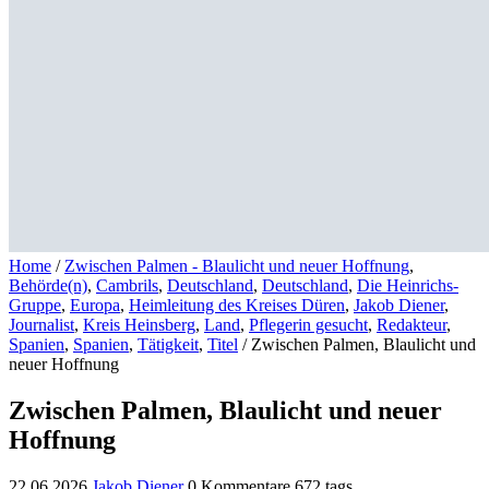
Home
/
Zwischen Palmen - Blaulicht und neuer Hoffnung
,
Behörde(n)
,
Cambrils
,
Deutschland
,
Deutschland
,
Die Heinrichs-
Gruppe
,
Europa
,
Heimleitung des Kreises Düren
,
Jakob Diener
,
Journalist
,
Kreis Heinsberg
,
Land
,
Pflegerin gesucht
,
Redakteur
,
Spanien
,
Spanien
,
Tätigkeit
,
Titel
/
Zwischen Palmen, Blaulicht und
neuer Hoffnung
Zwischen Palmen, Blaulicht und neuer
Hoffnung
22.06.2026
Jakob Diener
0 Kommentare
672 tags