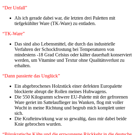
“Der Unfall”
Als ich gerade dabei war, die letzten drei Paletten mit
tiefgekühlter Ware (TK-Ware) zu entladen.
“TK-Ware”
Das sind also Lebensmittel, die durch das industrielle
Verfahren der Schockfrostung bei Temperaturen von
mindestens -18 Grad Celsius oder kälter dauerhaft konserviert
werden, um Vitamine und Textur ohne Qualitätsverlust zu
erhalten.
“Dann passierte das Unglück”
Ein abgebrochenes Holzstück einer defekten Europalette
blockierte abrupt die Rollen meines Hubwagens.
Die 550 Kilogramm schwere EU-Palette mit der gefrorenen
Ware geriet im Sattelauflieger ins Wanken, flog mit voller
Wucht in meine Richtung und begrub mich komplett unter
sich.
Die Krafteinwirkung war so gewaltig, dass mir dabei beide
Knie gebrochen wurden.
“​Bürokratische Kälte und die erzwungene Rückkehr in die deutsche