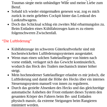
Traumas siegte mein unbändiger Wille und meine Liebe zum
Beruf.
Sobald ich wieder einigermaßen genesen war, zog es mich
zurück in mein geliebtes Cockpit hinter das Lenkrad des
Lastkraftwagens.
Doch das Schicksal schlug ein zweites Mal erbarmungslos zu.
Beim Entladen eines Kühlfahrzeuges kam es zu einem
folgenschweren Zwischenfall.
“Die Luftfederung”
Kühlfahrzeuge im schweren Güterkraftverkehr sind mit
hochentwickelten Luftfederungssystemen ausgestattet.
Wenn man einen solchen Sattelauflieger von hinten nach
vorne entlädt, verlagert sich das Gewicht kontinuierlich,
wodurch das Heck des Trailers mechanisch immer höher
steigt.
Mein hochmoderner Sattelauflieger erlaubte es mir jedoch, die
Luftfederung und damit die Höhe des Hecks über ein internes
Steuerungssystem manuell von innen zu regulieren.
Durch das gezielte Absenken des Hecks und das gleichzeitige
automatische Anheben der Front entlastet dieses System den
gesamten Körper des Fahrers beim Be- und Entladen
physisch massiv, da extreme Steigungen beim Rangieren
minimiert werden.