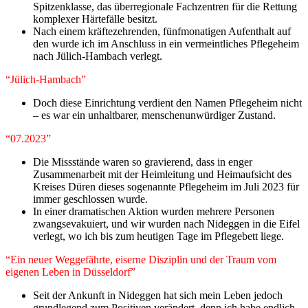
Spitzenklasse, das überregionale Fachzentren für die Rettung
komplexer Härtefälle besitzt.
Nach einem kräftezehrenden, fünfmonatigen Aufenthalt auf
den wurde ich im Anschluss in ein vermeintliches Pflegeheim
nach Jülich-Hambach verlegt.
“Jülich-Hambach”
Doch diese Einrichtung verdient den Namen Pflegeheim nicht
– es war ein unhaltbarer, menschenunwürdiger Zustand.
“07.2023”
Die Missstände waren so gravierend, dass in enger
Zusammenarbeit mit der Heimleitung und Heimaufsicht des
Kreises Düren dieses sogenannte Pflegeheim im Juli 2023 für
immer geschlossen wurde.
In einer dramatischen Aktion wurden mehrere Personen
zwangsevakuiert, und wir wurden nach Nideggen in die Eifel
verlegt, wo ich bis zum heutigen Tage im Pflegebett liege.
“​Ein neuer Weggefährte, eiserne Disziplin und der Traum vom
eigenen Leben in Düsseldorf”
​Seit der Ankunft in Nideggen hat sich mein Leben jedoch
grundlegend zum Positiven verändert, denn ich habe endlich