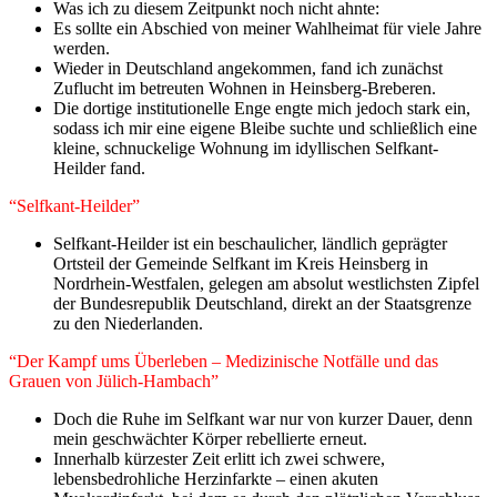
Was ich zu diesem Zeitpunkt noch nicht ahnte:
Es sollte ein Abschied von meiner Wahlheimat für viele Jahre
werden.
Wieder in Deutschland angekommen, fand ich zunächst
Zuflucht im betreuten Wohnen in Heinsberg-Breberen.
Die dortige institutionelle Enge engte mich jedoch stark ein,
sodass ich mir eine eigene Bleibe suchte und schließlich eine
kleine, schnuckelige Wohnung im idyllischen Selfkant-
Heilder fand.
“Selfkant-Heilder”
Selfkant-Heilder ist ein beschaulicher, ländlich geprägter
Ortsteil der Gemeinde Selfkant im Kreis Heinsberg in
Nordrhein-Westfalen, gelegen am absolut westlichsten Zipfel
der Bundesrepublik Deutschland, direkt an der Staatsgrenze
zu den Niederlanden.
“​Der Kampf ums Überleben – Medizinische Notfälle und das
Grauen von Jülich-Hambach”
​Doch die Ruhe im Selfkant war nur von kurzer Dauer, denn
mein geschwächter Körper rebellierte erneut.
Innerhalb kürzester Zeit erlitt ich zwei schwere,
lebensbedrohliche Herzinfarkte – einen akuten