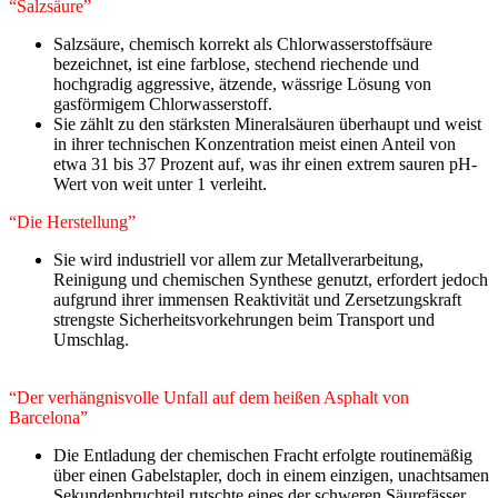
“Salzsäure”
Salzsäure, chemisch korrekt als Chlorwasserstoffsäure
bezeichnet, ist eine farblose, stechend riechende und
hochgradig aggressive, ätzende, wässrige Lösung von
gasförmigem Chlorwasserstoff.
Sie zählt zu den stärksten Mineralsäuren überhaupt und weist
in ihrer technischen Konzentration meist einen Anteil von
etwa 31 bis 37 Prozent auf, was ihr einen extrem sauren pH-
Wert von weit unter 1 verleiht.
“Die Herstellung”
Sie wird industriell vor allem zur Metallverarbeitung,
Reinigung und chemischen Synthese genutzt, erfordert jedoch
aufgrund ihrer immensen Reaktivität und Zersetzungskraft
strengste Sicherheitsvorkehrungen beim Transport und
Umschlag.
“Der verhängnisvolle Unfall auf dem heißen Asphalt von
Barcelona”
​Die Entladung der chemischen Fracht erfolgte routinemäßig
über einen Gabelstapler, doch in einem einzigen, unachtsamen
Sekundenbruchteil rutschte eines der schweren Säurefässer