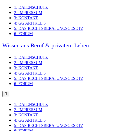
Skip
1: DATENSCHUTZ
to
2: IMPRESSUM
content
3: KONTAKT
4: GG ARTIKEL 5
5: DAS RECHTSBERATUNGSGESETZ
6: FORUM
Wissen aus Beruf & privatem Leben.
1: DATENSCHUTZ
2: IMPRESSUM
3: KONTAKT
4: GG ARTIKEL 5
5: DAS RECHTSBERATUNGSGESETZ
6: FORUM
1: DATENSCHUTZ
2: IMPRESSUM
3: KONTAKT
4: GG ARTIKEL 5
5: DAS RECHTSBERATUNGSGESETZ
6: FORUM