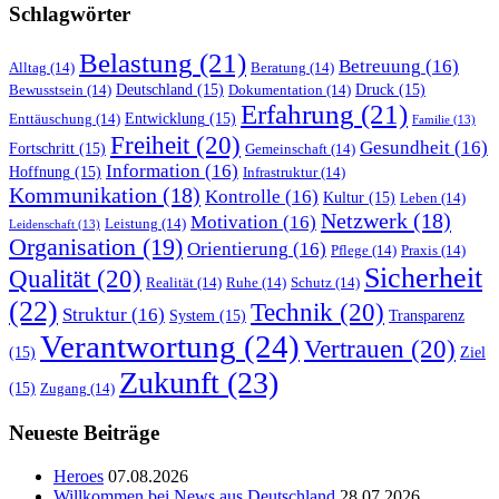
Schlagwörter
Belastung
(21)
Betreuung
(16)
Alltag
(14)
Beratung
(14)
Deutschland
(15)
Druck
(15)
Bewusstsein
(14)
Dokumentation
(14)
Erfahrung
(21)
Entwicklung
(15)
Enttäuschung
(14)
Familie
(13)
Freiheit
(20)
Gesundheit
(16)
Fortschritt
(15)
Gemeinschaft
(14)
Information
(16)
Hoffnung
(15)
Infrastruktur
(14)
Kommunikation
(18)
Kontrolle
(16)
Kultur
(15)
Leben
(14)
Netzwerk
(18)
Motivation
(16)
Leistung
(14)
Leidenschaft
(13)
Organisation
(19)
Orientierung
(16)
Pflege
(14)
Praxis
(14)
Sicherheit
Qualität
(20)
Realität
(14)
Ruhe
(14)
Schutz
(14)
(22)
Technik
(20)
Struktur
(16)
System
(15)
Transparenz
Verantwortung
(24)
Vertrauen
(20)
(15)
Ziel
Zukunft
(23)
(15)
Zugang
(14)
Neueste Beiträge
Heroes
07.08.2026
Willkommen bei News aus Deutschland
28.07.2026