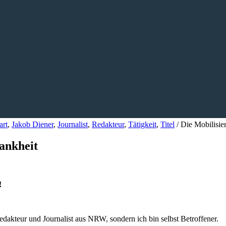
art
,
Jakob Diener
,
Journalist
,
Redakteur
,
Tätigkeit
,
Titel
/
Die Mobilisie
ankheit
!
Redakteur und Journalist aus NRW, sondern ich bin selbst Betroffener.