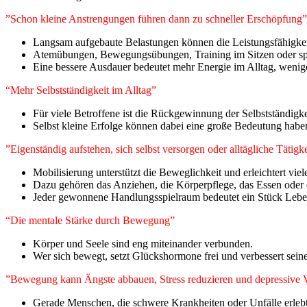
”Schon kleine Anstrengungen führen dann zu schneller Erschöpfung”
Langsam aufgebaute Belastungen können die Leistungsfähigkei
Atemübungen, Bewegungsübungen, Training im Sitzen oder spezie
Eine bessere Ausdauer bedeutet mehr Energie im Alltag, wenig
“Mehr Selbstständigkeit im Alltag”
Für viele Betroffene ist die Rückgewinnung der Selbstständigkei
Selbst kleine Erfolge können dabei eine große Bedeutung habe
”Eigenständig aufstehen, sich selbst versorgen oder alltägliche Tätig
Mobilisierung unterstützt die Beweglichkeit und erleichtert vie
Dazu gehören das Anziehen, die Körperpflege, das Essen oder
Jeder gewonnene Handlungsspielraum bedeutet ein Stück Leben
“Die mentale Stärke durch Bewegung”
Körper und Seele sind eng miteinander verbunden.
Wer sich bewegt, setzt Glückshormone frei und verbessert sei
”Bewegung kann Ängste abbauen, Stress reduzieren und depressive 
Gerade Menschen, die schwere Krankheiten oder Unfälle erlebt