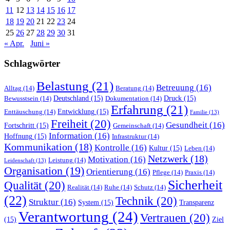
11
12
13
14
15
16
17
18
19
20
21
22
23
24
25
26
27
28
29
30
31
« Apr.
Juni »
Schlagwörter
Belastung
(21)
Betreuung
(16)
Alltag
(14)
Beratung
(14)
Deutschland
(15)
Druck
(15)
Bewusstsein
(14)
Dokumentation
(14)
Erfahrung
(21)
Entwicklung
(15)
Enttäuschung
(14)
Familie
(13)
Freiheit
(20)
Gesundheit
(16)
Fortschritt
(15)
Gemeinschaft
(14)
Information
(16)
Hoffnung
(15)
Infrastruktur
(14)
Kommunikation
(18)
Kontrolle
(16)
Kultur
(15)
Leben
(14)
Netzwerk
(18)
Motivation
(16)
Leistung
(14)
Leidenschaft
(13)
Organisation
(19)
Orientierung
(16)
Pflege
(14)
Praxis
(14)
Sicherheit
Qualität
(20)
Realität
(14)
Ruhe
(14)
Schutz
(14)
(22)
Technik
(20)
Struktur
(16)
System
(15)
Transparenz
Verantwortung
(24)
Vertrauen
(20)
(15)
Ziel