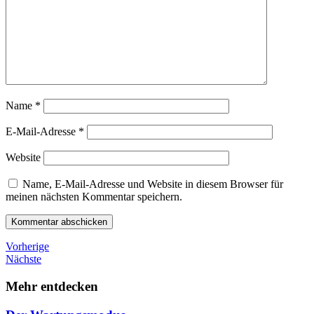
Name
*
E-Mail-Adresse
*
Website
Name, E-Mail-Adresse und Website in diesem Browser für
meinen nächsten Kommentar speichern.
Beitragsnavigation
Vorheriger
Vorherige
Beitrag
Nächster
Nächste
Beitrag
Mehr entdecken