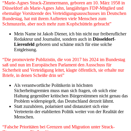
“Marie-Agnes Strack-Zimmermann, geboren am 10. März 1958 in
Düsseldorf als Marie-Agnes Jahn, langjähriges FDP-Mitglied und
ehemalige Vorsitzende des Verteidigungsausschusses im Deutschen
Bundestag, hat mit ihrem Auftreten viele Menschen zum
Schmunzeln, aber noch mehr zum Kopfschütteln gebracht”
Mein Name ist Jakob Diener, ich bin nicht nur freiberuflicher
Redakteur und Journalist, sondern auch in
Düsseldorf-
Lierenfeld
geboren und schäme mich für eine solche
Entgleisung.
“Die promovierte Publizistin, die von 2017 bis 2024 im Bundestag
saß und nun im Europäischen Parlament den Ausschuss für
Sicherheit und Verteidigung leitet, klagte öffentlich, sie erhalte nur
Briefe, in denen Scheiße drin sei”
Als verantwortliche Politikerin in höchsten
Sicherheitsgremien muss man sich fragen, ob solch eine
Haltung gegenüber kritischen Bürgerstimmen nicht genau das
Problem widerspiegelt, das Deutschland derzeit lähmt.
Statt zuzuhören, polarisiert und distanziert sich eine
Vertreterin der etablierten Politik weiter von der Realität der
Menschen.
“Falsche Prioritäten bei Grenzen und Migration unter Strack-