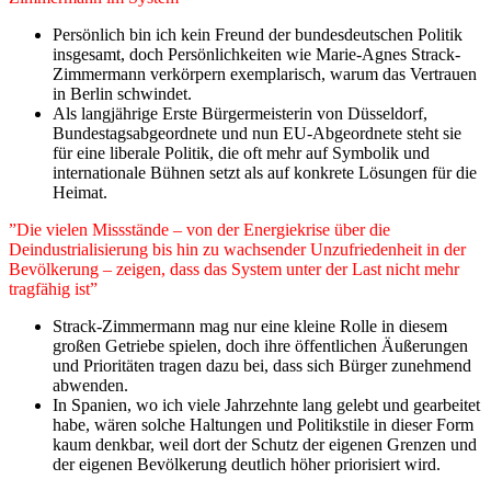
Persönlich bin ich kein Freund der bundesdeutschen Politik
insgesamt, doch Persönlichkeiten wie Marie-Agnes Strack-
Zimmermann verkörpern exemplarisch, warum das Vertrauen
in Berlin schwindet.
Als langjährige Erste Bürgermeisterin von Düsseldorf,
Bundestagsabgeordnete und nun EU-Abgeordnete steht sie
für eine liberale Politik, die oft mehr auf Symbolik und
internationale Bühnen setzt als auf konkrete Lösungen für die
Heimat.
”Die vielen Missstände – von der Energiekrise über die
Deindustrialisierung bis hin zu wachsender Unzufriedenheit in der
Bevölkerung – zeigen, dass das System unter der Last nicht mehr
tragfähig ist”
Strack-Zimmermann mag nur eine kleine Rolle in diesem
großen Getriebe spielen, doch ihre öffentlichen Äußerungen
und Prioritäten tragen dazu bei, dass sich Bürger zunehmend
abwenden.
In Spanien, wo ich viele Jahrzehnte lang gelebt und gearbeitet
habe, wären solche Haltungen und Politikstile in dieser Form
kaum denkbar, weil dort der Schutz der eigenen Grenzen und
der eigenen Bevölkerung deutlich höher priorisiert wird.