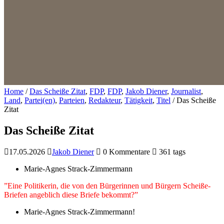
Home
/
Das Scheiße Zitat
,
FDP
,
FDP
,
Jakob Diener
,
Journalist
,
Land
,
Partei(en)
,
Parteien
,
Redakteur
,
Tätigkeit
,
Titel
/
Das Scheiße
Zitat
Das Scheiße Zitat
17.05.2026
Jakob Diener
0 Kommentare
361 tags
Marie-Agnes Strack-Zimmermann
”Eine Politikerin, die von den Bürgerinnen und Bürgern Scheiße-
Briefen angeblich diese Briefe bekommt?”
Marie-Agnes Strack-Zimmermann!