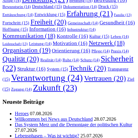
Betreuung
(16)
Alltag
(14)
Beratung
(14)
Deutschland
(15)
Druck
(15)
Bewusstsein
(14)
Dokumentation
(14)
Erfahrung
(21)
Entwicklung
(15)
Enttäuschung
(14)
Familie
(13)
Freiheit
(20)
Gesundheit
(16)
Fortschritt
(15)
Gemeinschaft
(14)
Information
(16)
Hoffnung
(15)
Infrastruktur
(14)
Kommunikation
(18)
Kontrolle
(16)
Kultur
(15)
Leben
(14)
Netzwerk
(18)
Motivation
(16)
Leistung
(14)
Leidenschaft
(13)
Organisation
(19)
Orientierung
(16)
Pflege
(14)
Praxis
(14)
Sicherheit
Qualität
(20)
Realität
(14)
Ruhe
(14)
Schutz
(14)
(22)
Technik
(20)
Struktur
(16)
System
(15)
Transparenz
Verantwortung
(24)
Vertrauen
(20)
(15)
Ziel
Zukunft
(23)
(15)
Zugang
(14)
Neueste Beiträge
Heroes
07.08.2026
Willkommen bei News aus Deutschland
28.07.2026
Das System Merz und die Demontage der politischen Kultur
27.07.2026
Lebensphasen – Was ist wichtig?
25.07.2026