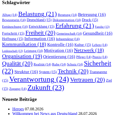
Schlagwörter
Belastung
(21)
Betreuung
(16)
Alltag
(14)
Beratung
(14)
Deutschland
(15)
Druck
(15)
Bewusstsein
(14)
Dokumentation
(14)
Erfahrung
(21)
Entwicklung
(15)
Enttäuschung
(14)
Familie
(13)
Freiheit
(20)
Gesundheit
(16)
Fortschritt
(15)
Gemeinschaft
(14)
Information
(16)
Hoffnung
(15)
Infrastruktur
(14)
Kommunikation
(18)
Kontrolle
(16)
Kultur
(15)
Leben
(14)
Netzwerk
(18)
Motivation
(16)
Leistung
(14)
Leidenschaft
(13)
Organisation
(19)
Orientierung
(16)
Pflege
(14)
Praxis
(14)
Sicherheit
Qualität
(20)
Realität
(14)
Ruhe
(14)
Schutz
(14)
(22)
Technik
(20)
Struktur
(16)
System
(15)
Transparenz
Verantwortung
(24)
Vertrauen
(20)
(15)
Ziel
Zukunft
(23)
(15)
Zugang
(14)
Neueste Beiträge
Heroes
07.08.2026
Willkommen bei News aus Deutschland
28.07.2026