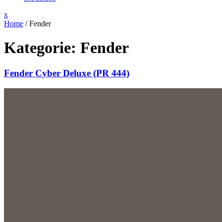
Close
x
Menu
Home
/
Fender
Kategorie:
Fender
Fender Cyber Deluxe (PR 444)