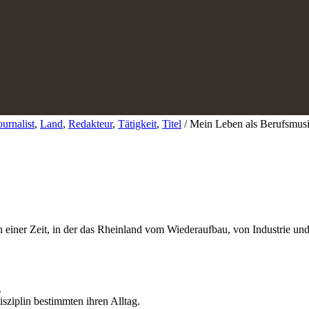
ournalist
,
Land
,
Redakteur
,
Tätigkeit
,
Titel
/
Mein Leben als Berufsmus
in einer Zeit, in der das Rheinland vom Wiederaufbau, von Industrie u
.
sziplin bestimmten ihren Alltag.