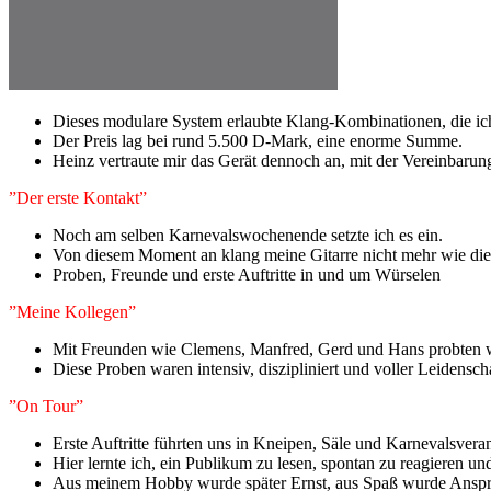
Dieses modulare System erlaubte Klang-Kombinationen, die ich 
Der Preis lag bei rund 5.500 D-Mark, eine enorme Summe.
Heinz vertraute mir das Gerät dennoch an, mit der Vereinbarung
”Der erste Kontakt”
Noch am selben Karnevalswochenende setzte ich es ein.
Von diesem Moment an klang meine Gitarre nicht mehr wie die
Proben, Freunde und erste Auftritte in und um Würselen
”Meine Kollegen”
Mit Freunden wie Clemens, Manfred, Gerd und Hans probten w
Diese Proben waren intensiv, diszipliniert und voller Leidenscha
”On Tour”
Erste Auftritte führten uns in Kneipen, Säle und Karnevalsver
Hier lernte ich, ein Publikum zu lesen, spontan zu reagieren und
Aus meinem Hobby wurde später Ernst, aus Spaß wurde Anspr