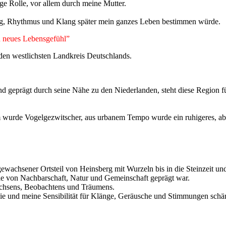
ige Rolle, vor allem durch meine Mutter.
ng, Rhythmus und Klang später mein ganzes Leben bestimmen würde.
n neues Lebensgefühl”
 den westlichsten Landkreis Deutschlands.
nd geprägt durch seine Nähe zu den Niederlanden, steht diese Region fü
m wurde Vogelgezwitscher, aus urbanem Tempo wurde ein ruhigeres, abe
wachsener Ortsteil von Heinsberg mit Wurzeln bis in die Steinzeit und 
die von Nachbarschaft, Natur und Gemeinschaft geprägt war.
achsens, Beobachtens und Träumens.
e und meine Sensibilität für Klänge, Geräusche und Stimmungen schär