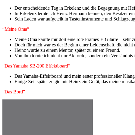
Der entscheidende Tag in Erkelenz und die Begegnung mit He
In Erkelenz lernte ich Heinz Hermann kennen, den Besitzer ei
Sein Laden war aufgeteilt in Tasteninstrumente und Schlagzeuge
”Meine Oma”
Meine Oma kaufte mir dort eine rote Frames-E-Gitarre – sehr z
Doch für mich war es der Beginn einer Leidenschaft, die nicht
Heinz wurde zu einem Mentor, später zu einem Freund.
Von ihm lernte ich nicht nur Akkorde, sondern ein Verständnis
”Das Yamaha SB-200 Effektboard”
Das Yamaha-Effektboard und mein erster professioneller Klang
Einige Zeit später zeigte mir Heinz ein Gerät, das meine musi
”Das Bord”