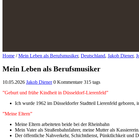
Home
/
Mein Leben als Berufsmusiker
,
Deutschland
,
Jakob Diener
,
J
Mein Leben als Berufsmusiker
10.05.2026
Jakob Diener
0 Kommentare
315 tags
”Geburt und frühe Kindheit in Düsseldorf-Lierenfeld”
Ich wurde 1962 im Düsseldorfer Stadtteil Lierenfeld geboren, 
”Meine Eltern”
Meine Eltern arbeiteten beide bei der Rheinbahn
Mein Vater als Straßenbahnfahrer, meine Mutter als Kassiererin
Der öffentliche Nahverkehr, Schichtdienst, Pünktlichkeit und Di