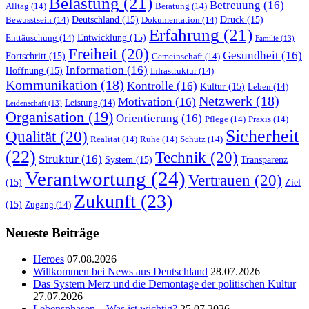
Belastung
(21)
Betreuung
(16)
Alltag
(14)
Beratung
(14)
Deutschland
(15)
Druck
(15)
Bewusstsein
(14)
Dokumentation
(14)
Erfahrung
(21)
Entwicklung
(15)
Enttäuschung
(14)
Familie
(13)
Freiheit
(20)
Gesundheit
(16)
Fortschritt
(15)
Gemeinschaft
(14)
Information
(16)
Hoffnung
(15)
Infrastruktur
(14)
Kommunikation
(18)
Kontrolle
(16)
Kultur
(15)
Leben
(14)
Netzwerk
(18)
Motivation
(16)
Leistung
(14)
Leidenschaft
(13)
Organisation
(19)
Orientierung
(16)
Pflege
(14)
Praxis
(14)
Sicherheit
Qualität
(20)
Realität
(14)
Ruhe
(14)
Schutz
(14)
(22)
Technik
(20)
Struktur
(16)
System
(15)
Transparenz
Verantwortung
(24)
Vertrauen
(20)
(15)
Ziel
Zukunft
(23)
(15)
Zugang
(14)
Neueste Beiträge
Heroes
07.08.2026
Willkommen bei News aus Deutschland
28.07.2026
Das System Merz und die Demontage der politischen Kultur
27.07.2026
Lebensphasen – Was ist wichtig?
25.07.2026