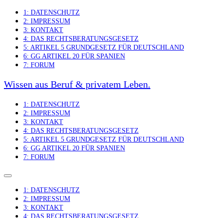
Skip
1: DATENSCHUTZ
to
2: IMPRESSUM
content
3: KONTAKT
4: DAS RECHTSBERATUNGSGESETZ
5: ARTIKEL 5 GRUNDGESETZ FÜR DEUTSCHLAND
6: GG ARTIKEL 20 FÜR SPANIEN
7: FORUM
Wissen aus Beruf & privatem Leben.
1: DATENSCHUTZ
2: IMPRESSUM
3: KONTAKT
4: DAS RECHTSBERATUNGSGESETZ
5: ARTIKEL 5 GRUNDGESETZ FÜR DEUTSCHLAND
6: GG ARTIKEL 20 FÜR SPANIEN
7: FORUM
1: DATENSCHUTZ
2: IMPRESSUM
3: KONTAKT
4: DAS RECHTSBERATUNGSGESETZ