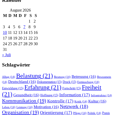
Kalender
August 2026
M
D
M
D
F
S
S
1
2
3
4
5
6
7
8
9
10
11
12
13
14
15
16
17
18
19
20
21
22
23
24
25
26
27
28
29
30
31
« Juli
Schlagwörter
Belastung
(21)
Betreuung
(16)
Alltag
(14)
Beratung
(14)
Bewusstsein
Deutschland
(16)
Dokumentation
(15)
Druck
(15)
(14)
Enttäuschung
(14)
Erfahrung
(21)
Freiheit
Entwicklung
(15)
Fortschritt
(15)
(21)
Information
(17)
Gesundheit
(16)
Hoffnung
(15)
Infrastruktur
(14)
Kommunikation
(19)
Kontrolle
(17)
Kultur
(16)
Kritik
(14)
Netzwerk
(18)
Motivation
(16)
Leben
(14)
Leistung
(14)
Organisation
(19)
Orientierung
(17)
Praxis
Pflege
(14)
Politik
(14)