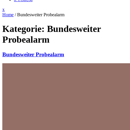
Close
x
Menu
Home
/
Bundesweiter Probealarm
Kategorie:
Bundesweiter
Probealarm
Bundesweiter Probealarm