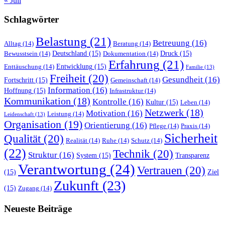
« Juli
Schlagwörter
Belastung
(21)
Betreuung
(16)
Alltag
(14)
Beratung
(14)
Deutschland
(15)
Druck
(15)
Bewusstsein
(14)
Dokumentation
(14)
Erfahrung
(21)
Entwicklung
(15)
Enttäuschung
(14)
Familie
(13)
Freiheit
(20)
Gesundheit
(16)
Fortschritt
(15)
Gemeinschaft
(14)
Information
(16)
Hoffnung
(15)
Infrastruktur
(14)
Kommunikation
(18)
Kontrolle
(16)
Kultur
(15)
Leben
(14)
Netzwerk
(18)
Motivation
(16)
Leistung
(14)
Leidenschaft
(13)
Organisation
(19)
Orientierung
(16)
Pflege
(14)
Praxis
(14)
Sicherheit
Qualität
(20)
Realität
(14)
Ruhe
(14)
Schutz
(14)
(22)
Technik
(20)
Struktur
(16)
System
(15)
Transparenz
Verantwortung
(24)
Vertrauen
(20)
(15)
Ziel
Zukunft
(23)
(15)
Zugang
(14)
Neueste Beiträge