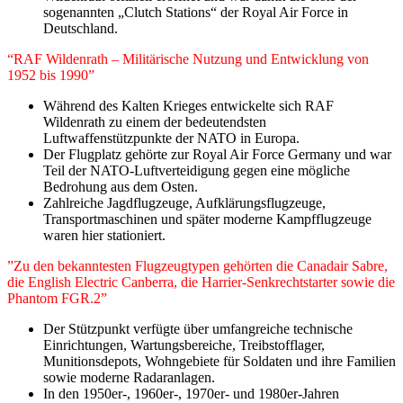
sogenannten „Clutch Stations“ der Royal Air Force in
Deutschland.
“RAF Wildenrath – Militärische Nutzung und Entwicklung von
1952 bis 1990”
Während des Kalten Krieges entwickelte sich RAF
Wildenrath zu einem der bedeutendsten
Luftwaffenstützpunkte der NATO in Europa.
Der Flugplatz gehörte zur Royal Air Force Germany und war
Teil der NATO-Luftverteidigung gegen eine mögliche
Bedrohung aus dem Osten.
Zahlreiche Jagdflugzeuge, Aufklärungsflugzeuge,
Transportmaschinen und später moderne Kampfflugzeuge
waren hier stationiert.
”Zu den bekanntesten Flugzeugtypen gehörten die Canadair Sabre,
die English Electric Canberra, die Harrier-Senkrechtstarter sowie die
Phantom FGR.2”
Der Stützpunkt verfügte über umfangreiche technische
Einrichtungen, Wartungsbereiche, Treibstofflager,
Munitionsdepots, Wohngebiete für Soldaten und ihre Familien
sowie moderne Radaranlagen.
In den 1950er-, 1960er-, 1970er- und 1980er-Jahren