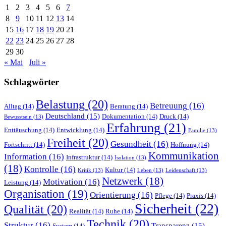
1
2
3
4
5
6
7
8
9
10
11
12
13
14
15
16
17
18
19
20
21
22
23
24
25
26
27
28
29
30
« Mai
Juli »
Schlagwörter
Belastung
(20)
Betreuung
(16)
Alltag
(14)
Beratung
(14)
Deutschland
(15)
Dokumentation
(14)
Druck
(14)
Bewusstsein
(13)
Erfahrung
(21)
Enttäuschung
(14)
Entwicklung
(14)
Familie
(13)
Freiheit
(20)
Gesundheit
(16)
Fortschritt
(14)
Hoffnung
(14)
Kommunikation
Information
(16)
Infrastruktur
(14)
Isolation
(13)
(18)
Kontrolle
(16)
Kultur
(14)
Kritik
(13)
Leben
(13)
Leidenschaft
(13)
Netzwerk
(18)
Motivation
(16)
Leistung
(14)
Organisation
(19)
Orientierung
(16)
Pflege
(14)
Praxis
(14)
Sicherheit
(22)
Qualität
(20)
Realität
(14)
Ruhe
(14)
Technik
(20)
Struktur
(16)
Transparenz
(15)
System
(14)