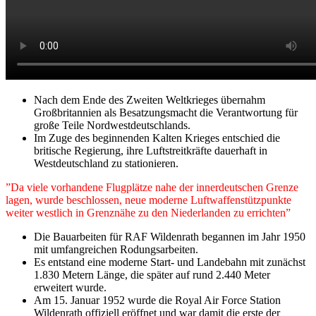
Nach dem Ende des Zweiten Weltkrieges übernahm
Großbritannien als Besatzungsmacht die Verantwortung für
große Teile Nordwestdeutschlands.
Im Zuge des beginnenden Kalten Krieges entschied die
britische Regierung, ihre Luftstreitkräfte dauerhaft in
Westdeutschland zu stationieren.
”Da viele vorhandene Flugplätze nahe der innerdeutschen Grenze
lagen, wurde beschlossen, neue moderne Luftwaffenstützpunkte
weiter westlich in Grenznähe zu den Niederlanden zu errichten”
Die Bauarbeiten für RAF Wildenrath begannen im Jahr 1950
mit umfangreichen Rodungsarbeiten.
Es entstand eine moderne Start- und Landebahn mit zunächst
1.830 Metern Länge, die später auf rund 2.440 Meter
erweitert wurde.
Am 15. Januar 1952 wurde die Royal Air Force Station
Wildenrath offiziell eröffnet und war damit die erste der