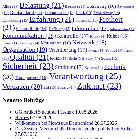
Belastung
(21)
Betreuung
(16)
Alltag
(14)
Beratung
(14)
Bewusstsein
Deutschland
(16)
Dokumentation
(15)
Druck
(15)
(14)
Enttäuschung
(14)
Erfahrung
(21)
Freiheit
Entwicklung
(15)
Fortschritt
(15)
(21)
Information
(17)
Gesundheit
(16)
Hoffnung
(15)
Infrastruktur
(14)
Kommunikation
(19)
Kontrolle
(17)
Kultur
(16)
Kritik
(14)
Netzwerk
(18)
Motivation
(16)
Leben
(14)
Leistung
(14)
Organisation
(19)
Orientierung
(17)
Praxis
Pflege
(14)
Politik
(14)
Qualität
(21)
(15)
Schutz
(15)
Realität
(14)
Recht
(14)
Ruhe
(14)
Sicherheit
(23)
Technik
Struktur
(17)
System
(15)
Verantwortung
(25)
(20)
Transparenz
(16)
Zukunft
(23)
Vertrauen
(20)
Ziel
(15)
Zugang
(14)
Neueste Beiträge
GG Artikel 5 neueste Fassung
10.08.2026
Heroes
07.08.2026
Willkommen bei News aus Deutschland
28.07.2026
Das System Merz und die Demontage der politischen Kultur
27.07.2026