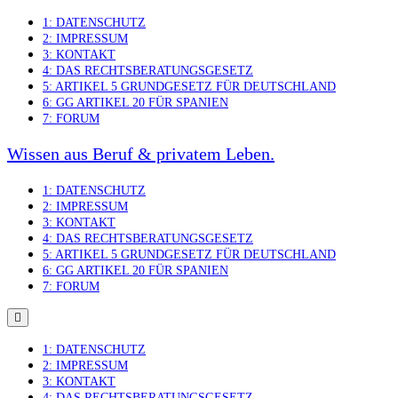
Skip
1: DATENSCHUTZ
to
2: IMPRESSUM
content
3: KONTAKT
4: DAS RECHTSBERATUNGSGESETZ
5: ARTIKEL 5 GRUNDGESETZ FÜR DEUTSCHLAND
6: GG ARTIKEL 20 FÜR SPANIEN
7: FORUM
Wissen aus Beruf & privatem Leben.
1: DATENSCHUTZ
2: IMPRESSUM
3: KONTAKT
4: DAS RECHTSBERATUNGSGESETZ
5: ARTIKEL 5 GRUNDGESETZ FÜR DEUTSCHLAND
6: GG ARTIKEL 20 FÜR SPANIEN
7: FORUM
1: DATENSCHUTZ
2: IMPRESSUM
3: KONTAKT
4: DAS RECHTSBERATUNGSGESETZ