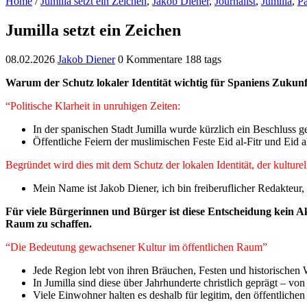
Home
/
Jumilla setzt ein Zeichen
,
Jakob Diener
,
Journalist
,
Jumilla
,
Pa
Jumilla setzt ein Zeichen
08.02.2026
Jakob Diener
0 Kommentare
188 tags
Warum der Schutz lokaler Identität wichtig für Spaniens Zukunft
“Politische Klarheit in unruhigen Zeiten:
In der spanischen Stadt Jumilla wurde kürzlich ein Beschluss ge
Öffentliche Feiern der muslimischen Feste Eid al-Fitr und Eid a
Begründet wird dies mit dem Schutz der lokalen Identität, der kulture
Mein Name ist Jakob Diener, ich bin freiberuflicher Redakteur, 
Für viele Bürgerinnen und Bürger ist diese Entscheidung kein A
Raum zu schaffen.
“Die Bedeutung gewachsener Kultur im öffentlichen Raum”
Jede Region lebt von ihren Bräuchen, Festen und historischen 
In Jumilla sind diese über Jahrhunderte christlich geprägt – von
Viele Einwohner halten es deshalb für legitim, den öffentlichen 