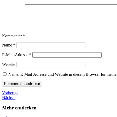
Kommentar
*
Name
*
E-Mail-Adresse
*
Website
Name, E-Mail-Adresse und Website in diesem Browser für meine
Beitragsnavigation
Vorheriger
Vorherige
Beitrag
Nächster
Nächste
Beitrag
Mehr entdecken