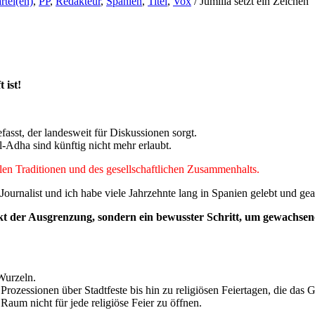
rtei(en)
,
PP
,
Redakteur
,
Spanien
,
Titel
,
Vox
/
Jumilla setzt ein Zeichen
 ist!
fasst, der landesweit für Diskussionen sorgt.
l-Adha sind künftig nicht mehr erlaubt.
llen Traditionen und des gesellschaftlichen Zusammenhalts.
Journalist und ich habe viele Jahrzehnte lang in Spanien gelebt und gear
kt der Ausgrenzung, sondern ein bewusster Schritt, um gewachsen
Wurzeln.
 Prozessionen über Stadtfeste bis hin zu religiösen Feiertagen, die das
Raum nicht für jede religiöse Feier zu öffnen.