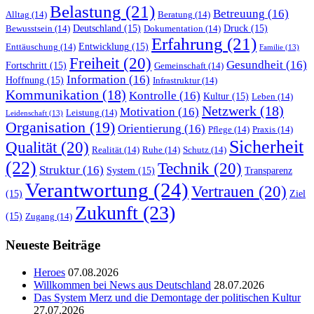
Belastung
(21)
Betreuung
(16)
Alltag
(14)
Beratung
(14)
Deutschland
(15)
Druck
(15)
Bewusstsein
(14)
Dokumentation
(14)
Erfahrung
(21)
Entwicklung
(15)
Enttäuschung
(14)
Familie
(13)
Freiheit
(20)
Gesundheit
(16)
Fortschritt
(15)
Gemeinschaft
(14)
Information
(16)
Hoffnung
(15)
Infrastruktur
(14)
Kommunikation
(18)
Kontrolle
(16)
Kultur
(15)
Leben
(14)
Netzwerk
(18)
Motivation
(16)
Leistung
(14)
Leidenschaft
(13)
Organisation
(19)
Orientierung
(16)
Pflege
(14)
Praxis
(14)
Sicherheit
Qualität
(20)
Realität
(14)
Ruhe
(14)
Schutz
(14)
(22)
Technik
(20)
Struktur
(16)
System
(15)
Transparenz
Verantwortung
(24)
Vertrauen
(20)
(15)
Ziel
Zukunft
(23)
(15)
Zugang
(14)
Neueste Beiträge
Heroes
07.08.2026
Willkommen bei News aus Deutschland
28.07.2026
Das System Merz und die Demontage der politischen Kultur
27.07.2026